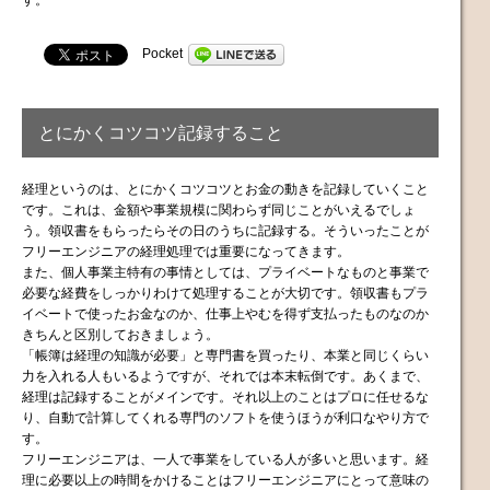
Pocket
とにかくコツコツ記録すること
経理というのは、とにかくコツコツとお金の動きを記録していくこと
です。これは、金額や事業規模に関わらず同じことがいえるでしょ
う。領収書をもらったらその日のうちに記録する。そういったことが
フリーエンジニアの経理処理では重要になってきます。
また、個人事業主特有の事情としては、プライベートなものと事業で
必要な経費をしっかりわけて処理することが大切です。領収書もプラ
イベートで使ったお金なのか、仕事上やむを得ず支払ったものなのか
きちんと区別しておきましょう。
「帳簿は経理の知識が必要」と専門書を買ったり、本業と同じくらい
力を入れる人もいるようですが、それでは本末転倒です。あくまで、
経理は記録することがメインです。それ以上のことはプロに任せるな
り、自動で計算してくれる専門のソフトを使うほうが利口なやり方で
す。
フリーエンジニアは、一人で事業をしている人が多いと思います。経
理に必要以上の時間をかけることはフリーエンジニアにとって意味の