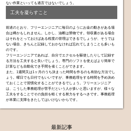
ない作業といっても過言ではないでしょう。
工夫を凝らすこと
前述のとおり、フリーエンジニアに毎日のようにお金の動きがある場
合は稀かもしれません。しかし、油断は禁物です。領収書がある場合
はそれをとっておけばある程度の管理はできるでしょうが、そうでは
ない場合、きちんと記録しておかなければ忘れてしまうことも多いも
のです。
フリーエンジニアであれば、自分でエクセルを駆使したりして記録す
る方法を工夫すると良いでしょう。専門のソフトを使えばより簡単で
計算なども自動化でき手間を省くことができます。
また、1週間又は1ヶ月のうち決まった時間を作るのも有効な方法でし
ょう。曜日でも日付でもいいですが、事務処理をする時間を予め決め
ておくことで習慣化することができるでしょう。フリーエンジニア
は、こうした事務処理が苦手だという人が多いと思いますが、様々な
工夫をすることでその負担を軽くする努力をするべきです。事務処理
が本業に支障をきたしてはいけないからです。
最新記事