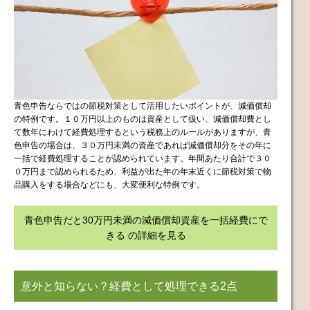
青色申告ならではの節税対策として活用したいポイントが、減価償却
の特例です。１０万円以上のものは資産として扱い、減価償却費とし
て数年にわけて経費処理するという税務上のルールがありますが、青
色申告の場合は、３０万円未満の資産であれば減価償却分をその年に
一括で経費処理することが認められています。年間あたり合計で３０
０万円まで認められるため、利益が出た年の年末近くに節税対策で物
品購入をする場合などにも、大変便利な特例です。
青色申告だと30万円未満の減価償却資産を一括経費にで
きる の詳細を見る
意外と知らない？経費として処理できる2点